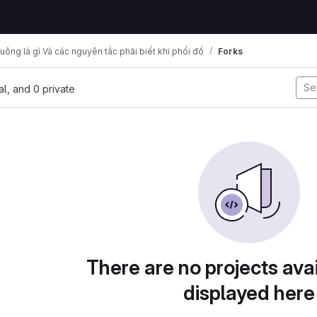
ông là gì Và các nguyên tắc phải biết khi phối đồ
Forks
nal, and 0 private
There are no projects avai
displayed here