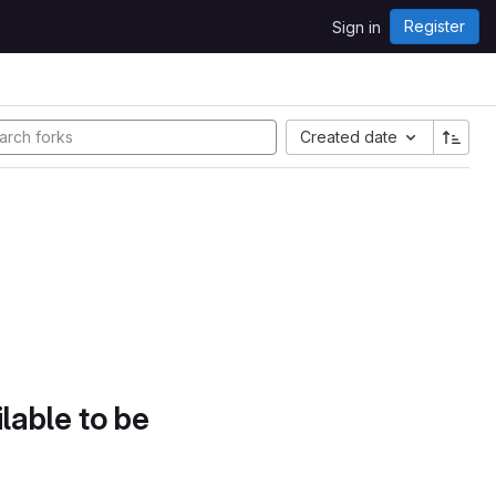
Register
Sign in
Created date
lable to be