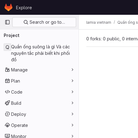
Skip to content
Explore
GitLab
Primary navigation
Search or go to…
lamia vietnam
Quần ống su
Project
0 forks: 0 public, 0 inter
Q
Quần ống suông là gì Và các
nguyên tắc phải biết khi phối
đồ
Manage
Plan
Code
Build
Deploy
Operate
Monitor