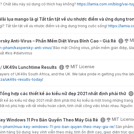
gì? Chất liệu này sử dụng có thích hay không?
https://lamia.com.vn/blog/vai-t
 Tất tần tật về ưu nhược điểm và ứng dụng trong cuộc sống project
Vải lụa mango là gì Tất tần tật về ưu nhược điểm và ứng dụng tr
 gì? Tất tần tật về ưu nhược điểm và ứng dụng trong cuộc sống!
https://lamia
s – Phần Mềm Diệt Virus Đỉnh Cao – Giá Rẻ project
M
rsky Anti-Virus – Phần Mềm Diệt Virus Đỉnh Cao – Giá Rẻ
an-pham/kaspersky-anti-virus/
Bảo mật Chống virus, phần mềm gián điệp, lừa
ất #kis #dietvirrus
sults project
MIT License
 /
UK49s Lunchtime Results
players of UK49s South Africa, and the UK. We take pride in getting you the l
o.za/uk49s-results-today/
kế áo kiểu nữ đẹp 2021 nhất định phải thử project
Tổng hợp các thiết kế áo kiểu nữ đẹp 2021 nhất định phải thử
ết kế áo kiểu nữ đẹp 2021 nhất định phải thử Áo kiểu là một trong những trang
Bởi nó phù hợp với rất nhiều hoàn cảnh, tính chất công việc khác nhau. Nguồn:
 Pro Bản Quyền Theo Máy Giá Rẻ project
MIT Licens
ey Windows 11 Pro Bản Quyền Theo Máy Giá Rẻ
/san-pham/mua-key-windows-11-pro-ban-quyen-theo-may-gia-re/
Sản phẩm:
nh hãng Sử dụng: key vĩnh viễn theo máy, tính ổn định cao, giao diện trực 