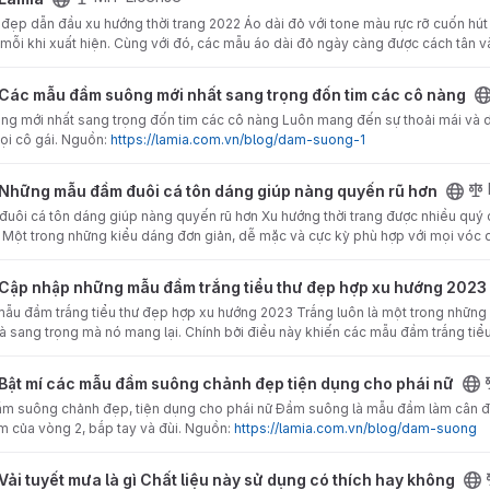
đẹp dẫn đầu xu hướng thời trang 2022 Áo dài đỏ với tone màu rực rỡ cuốn hút 
 mỗi khi xuất hiện. Cùng với đó, các mẫu áo dài đỏ ngày càng được cách tân v
mới nhất sang trọng đốn tim các cô nàng project
Các mẫu đầm suông mới nhất sang trọng đốn tim các cô nàng
g mới nhất sang trọng đốn tim các cô nàng Luôn mang đến sự thoải mái và d
ọi cô gái. Nguồn:
https://lamia.com.vn/blog/dam-suong-1
 cá tôn dáng giúp nàng quyến rũ hơn project
Những mẫu đầm đuôi cá tôn dáng giúp nàng quyến rũ hơn
ôi cá tôn dáng giúp nàng quyến rũ hơn Xu hướng thời trang được nhiều quý 
 Một trong những kiểu dáng đơn giản, dễ mặc và cực kỳ phù hợp với mọi vóc
 đầm trắng tiểu thư đẹp hợp xu hướng 2023 project
Cập nhập những mẫu đầm trắng tiểu thư đẹp hợp xu hướng 2023
ẫu đầm trắng tiểu thư đẹp hợp xu hướng 2023 Trắng luôn là một trong những
 và sang trọng mà nó mang lại. Chính bởi điều này khiến các mẫu đầm trắng tiể
 suông chảnh đẹp tiện dụng cho phái nữ project
Bật mí các mẫu đầm suông chảnh đẹp tiện dụng cho phái nữ
ầm suông chảnh đẹp, tiện dụng cho phái nữ Đầm suông là mẫu đầm làm cân đố
 của vòng 2, bắp tay và đùi. Nguồn:
https://lamia.com.vn/blog/dam-suong
Chất liệu này sử dụng có thích hay không project
Vải tuyết mưa là gì Chất liệu này sử dụng có thích hay không