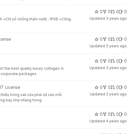
0
0
0
0
Updated
3 years ago
nch +Chỉ số chống thấm nước : IP68 +Công
icense
0
0
0
0
Updated
3 years ago
0
0
0
0
Updated
3 years ago
f the best quality luxury cottages in
or corporate packages.
IT License
0
0
0
0
Updated
2 years ago
thiếu trong vali của phái nữ vào mỗi
tung bay nhẹ nhàng trong
0
0
0
0
Updated
4 years ago