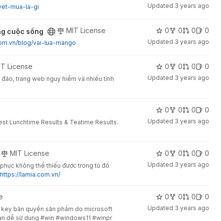
Updated
3 years ago
uyet-mua-la-gi
MIT License
0
0
0
0
ong cuộc sống
Updated
3 years ago
.com.vn/blog/vai-lua-mango
IT License
0
0
0
0
Updated
3 years ago
 đảo, trang web nguy hiểm và nhiều tính
0
0
0
0
Updated
3 years ago
atest Lunchtime Results & Teatime Results.
MIT License
0
0
0
0
Updated
3 years ago
 phục không thể thiếu được trong tủ đồ
https://lamia.com.vn/
e
0
0
0
0
Updated
3 years ago
 key bản quyền sản phẩm do microsoft
quan dễ sử dụng #win #windows11 #winpr