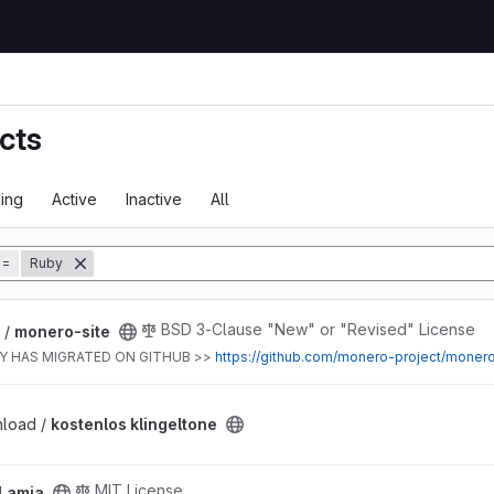
cts
ing
Active
Inactive
All
tory
=
Ruby
BSD 3-Clause "New" or "Revised" License
 /
monero-site
Y HAS MIGRATED ON GITHUB >>
https://github.com/monero-project/monero
ne project
nload /
kostenlos klingeltone
MIT License
Lamia