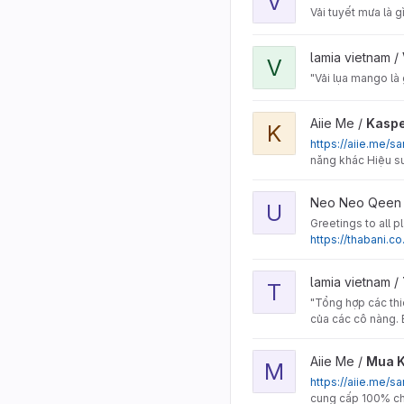
V
Vải tuyết mưa là 
View Vải lụa mango là gì
lamia vietnam /
V
"Vải lụa mango là
View Kaspersky Anti-Viru
Aiie Me /
Kaspe
K
https://aiie.me/s
năng khác Hiệu su
View UK49s Lunchtime Re
Neo Neo Qeen
U
Greetings to all 
https://thabani.c
View Tổng hợp các thiết 
lamia vietnam /
T
"Tổng hợp các thi
của các cô nàng. 
View Mua Key Windows 11
Aiie Me /
Mua K
M
https://aiie.me
cung cấp 100% chí