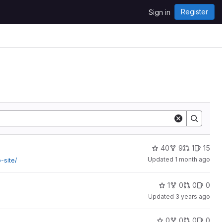
Register
Sign in
40
9
1
15
Updated
1 month ago
-site/
1
0
0
0
Updated
3 years ago
0
0
0
0