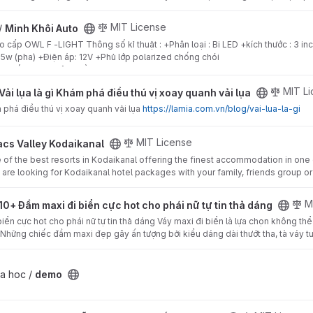
ect
MIT License
 /
Minh Khôi Auto
cấp OWL F -LIGHT Thông số kỉ thuật : +Phân loại : Bi LED +kích thước : 3 i
55w (pha) +Điện áp: 12V +Phủ lớp polarized chống chói
Xe đến Minh Khôi - Đồ chơi ph
há điều thú vị xoay quanh vải lụa project
MIT L
Vải lụa là gì Khám phá điều thú vị xoay quanh vải lụa
m phá điều thú vị xoay quanh vải lụa
https://lamia.com.vn/blog/vai-lua-la-gi
nal project
MIT License
cs Valley Kodaikanal
e of the best resorts in Kodaikanal offering the finest accommodation in one o
u are looking for Kodaikanal hotel packages with your family, friends group 
 cực hot cho phái nữ tự tin thả dáng project
M
10+ Đầm maxi đi biển cực hot cho phái nữ tự tin thả dáng
ển cực hot cho phái nữ tự tin thả dáng Váy maxi đi biển là lựa chọn không thể 
. Những chiếc đầm maxi đẹp gây ấn tượng bởi kiểu dáng dài thướt tha, tà váy 
oa hoc /
demo