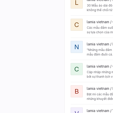
L
30 Mẫu áo dài đỏ 
không thể chối từ
View Các mẫu đầm suông 
lamia vietnam /
C
Các mẫu đầm suôn
sự lựa chọn của m
View Những mẫu đầm đuôi
lamia vietnam /
N
"Những mẫu đầm đu
mẫu đầm đuôi cá.
View Cập nhập những mẫu
lamia vietnam /
C
Cập nhập những m
bởi sự thanh lịch
View Bật mí các mẫu đầm
lamia vietnam /
B
Bật mí các mẫu đ
những khuyết điểm
View Vải tuyết mưa là gì 
lamia vietnam /