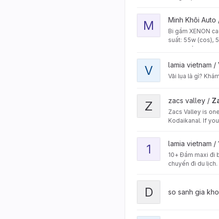
View Minh Khôi Auto proj
Minh Khôi Auto
M
Bi gầm XENON cao 
suất: 55w (cos), 
Minh Khôi Auto - 
View Vải lụa là gì Khám p
lamia vietnam /
V
Vải lụa là gì? Khá
View Zacs Valley Kodaika
zacs valley /
Za
Z
Zacs Valley is on
Kodaikanal. If yo
View 10+ Đầm maxi đi biển
lamia vietnam /
1
10+ Đầm maxi đi bi
chuyến đi du lịch
View demo project
D
so sanh gia kh