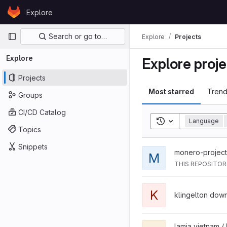
Skip to content
Explore
GitLab
Primary navigation
Search or go to…
Explore
Projects
Explore
Explore proje
Projects
Most starred
Trend
Groups
CI/CD Catalog
Toggle search his
Language
Topics
Snippets
View monero-site project
monero-project
M
THIS REPOSITOR
View kostenlos klingelto
K
klingelton dow
View Lamia project
lamia vietnam /