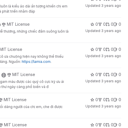
Updated
3 years ago
luôn là kiểu áo dài ấn tượng khiến chị em
à phát triển nhằm đáp
MIT License
0
0
0
0
Updated
3 years ago
ễ thương, những chiếc đầm suông luôn là
MIT License
0
0
0
0
Updated
3 years ago
cô ưa chuộng hiện nay không thể thiếu
 dáng. Nguồn:
https://lamia.com
.
MIT License
0
0
0
0
Updated
3 years ago
 gam màu được các quý cô cực kỳ ưu ái
u thư ngày càng phổ biến và đ
MIT License
0
0
0
0
Updated
3 years ago
i dáng người của chị em, che đi được
MIT License
0
0
0
0