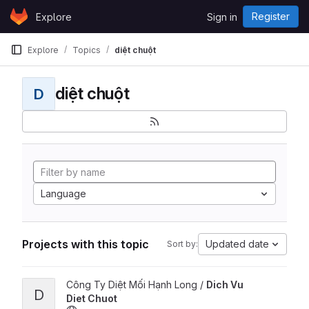
Skip to content
Register
Explore
Sign in
GitLab
Explore
Topics
diệt chuột
diệt chuột
D
Language
Projects with this topic
Updated date
Sort by:
View Dich Vu Diet Chuot project
Công Ty Diệt Mối Hạnh Long /
Dich Vu
D
Diet Chuot