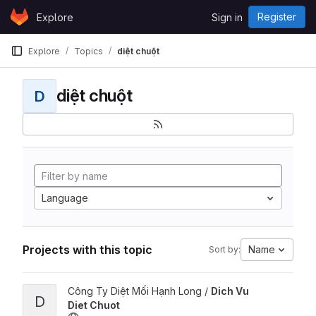
Skip to content
Register
Explore
Sign in
GitLab
Explore
Topics
diệt chuột
diệt chuột
D
Language
Projects with this topic
Name
Sort by:
View Dich Vu Diet Chuot project
Công Ty Diệt Mối Hạnh Long /
Dich Vu
D
Diet Chuot