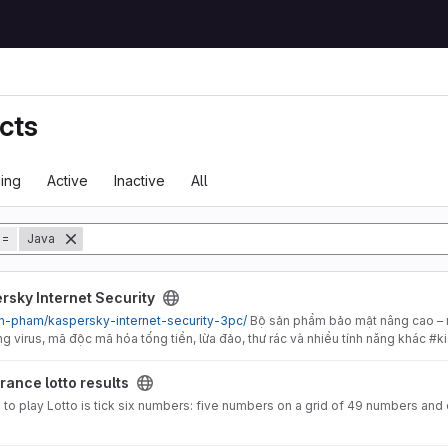
cts
ing
Active
Inactive
All
tory
=
Java
ecurity project
rsky Internet Security
san-pham/kaspersky-internet-security-3pc/
Bộ sản phẩm bảo mật nâng cao – má
 virus, mã độc mã hóa tống tiền, lừa đảo, thư rác và nhiều tính năng khác #ki
 project
rance lotto results
o to play Lotto is tick six numbers: five numbers on a grid of 49 numbers and