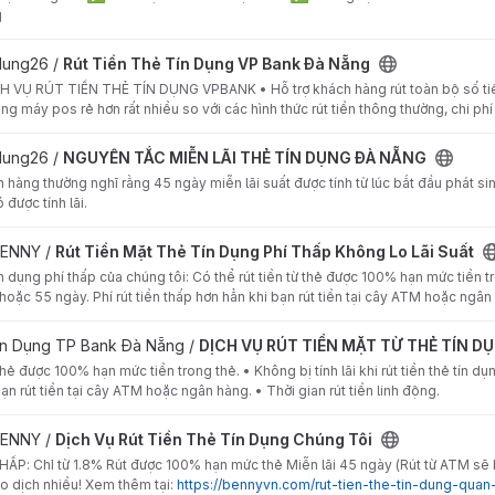
g
ụng VP Bank Đà Nẵng project
ndung26 /
Rút Tiền Thẻ Tín Dụng VP Bank Đà Nẵng
 VỤ RÚT TIỀN THẺ TÍN DỤNG VPBANK • Hỗ trợ khách hàng rút toàn bộ số tiền
ằng máy pos rẻ hơn rất nhiều so với các hình thức rút tiền thông thường, chi phí 
ÃI THẺ TÍN DỤNG ĐÀ NẴNG project
ndung26 /
NGUYÊN TẮC MIỄN LÃI THẺ TÍN DỤNG ĐÀ NẴNG
 hàng thường nghĩ rằng 45 ngày miễn lãi suất được tính từ lúc bắt đầu phát sin
 được tính lãi.
n Dụng Phí Thấp Không Lo Lãi Suất project
BENNY /
Rút Tiền Mặt Thẻ Tín Dụng Phí Thấp Không Lo Lãi Suất
ín dụng phí thấp của chúng tôi: Có thể rút tiền từ thẻ được 100% hạn mức tiền tro
hoặc 55 ngày. Phí rút tiền thấp hơn hẳn khi bạn rút tiền tại cây ATM hoặc ngâ
 MẶT TỪ THẺ TÍN DỤNG ĐÀ NẴNG project
ín Dụng TP Bank Đà Nẵng /
DỊCH VỤ RÚT TIỀN MẶT TỪ THẺ TÍN D
 thẻ được 100% hạn mức tiền trong thẻ. • Không bị tính lãi khi rút tiền thẻ tín d
ạn rút tiền tại cây ATM hoặc ngân hàng. • Thời gian rút tiền linh động.
ẻ Tín Dụng Chúng Tôi project
BENNY /
Dịch Vụ Rút Tiền Thẻ Tín Dụng Chúng Tôi
_THẤP: Chỉ từ 1.8% Rút được 100% hạn mức thẻ Miễn lãi 45 ngày (Rút từ ATM sẽ b
o dịch nhiều! Xem thêm tại:
https://bennyvn.com/rut-tien-the-tin-dung-quan