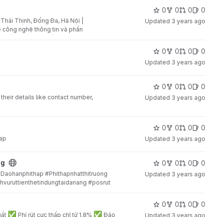
0
0
0
0
Thái Thịnh, Đống Đa, Hà Nội |
Updated
3 years ago
 về công nghệ thông tin và phần
0
0
0
0
Updated
3 years ago
0
0
0
0
their details like contact number,
Updated
3 years ago
0
0
0
0
hap
Updated
3 years ago
ng
0
0
0
0
#Daohanphithap #Phithapnhatthitruong
Updated
3 years ago
hvuruttienthetindungtaidanang #posrut
0
0
0
0
✅
✅
uất
Phí rút cực thấp chỉ từ 1.8%
Đáo
Updated
3 years ago