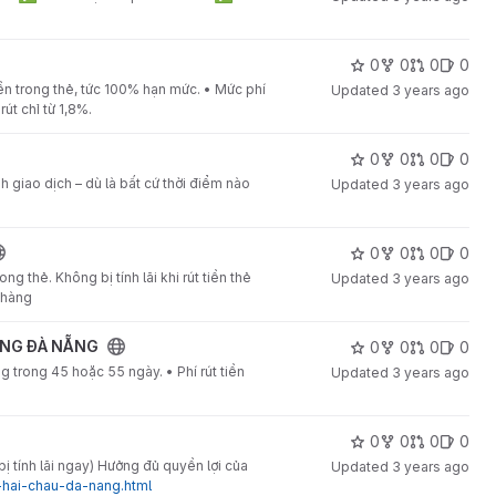
0
0
0
0
 trong thẻ, tức 100% hạn mức. • Mức phí
Updated
3 years ago
rút chỉ từ 1,8%.
0
0
0
0
h giao dịch – dù là bất cứ thời điểm nào
Updated
3 years ago
0
0
0
0
ng thẻ. Không bị tính lãi khi rút tiền thẻ
Updated
3 years ago
n hàng
ỤNG ĐÀ NẴNG
0
0
0
0
ụng trong 45 hoặc 55 ngày. • Phí rút tiền
Updated
3 years ago
0
0
0
0
ị tính lãi ngay) Hưởng đủ quyền lợi của
Updated
3 years ago
-hai-chau-da-nang.html