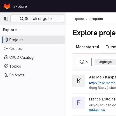
Skip to content
Explore
GitLab
Primary navigation
Search or go to…
Explore
Projects
Explore
Explore proje
Projects
Most starred
Trend
Groups
CI/CD Catalog
Toggle search his
Language
Topics
Snippets
View Kaspersky Internet S
Aiie Me /
Kaspe
K
https://aiie.me/
động Bảo vệ chống
View France lotto results
France Lotto /
F
F
All you have to d
ea3.co.za/