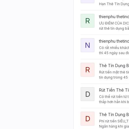
Hạn Thẻ Tín Dụn
View Rút Tiền Thẻ Tín D
thienphu theti
R
ƯU ĐIỂM CỦA DỊCH
rút thẻ tín dụng b
View NGUYÊN TẮC MIỄN L
thienphu theti
N
Có rất nhiều khách
thì 45 ngày sau đó
View Rút Tiền Mặt Thẻ Tí
Thẻ Tín Dụng 
R
Rút tiền mặt thẻ t
tín dụng trong 45 
View DỊCH VỤ RÚT TIỀN
Rút Tiền Thẻ T
D
Có thể rút tiền từ
thấp hơn hẳn khi b
View Dịch Vụ Rút Tiền Th
Thẻ Tín Dụng 
D
Phí rút tiền SIÊU
Ngân hàng khi gia