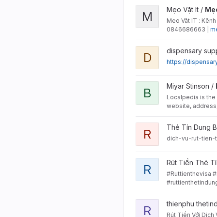
View Mẹo Vặt It project
Mẹo Vặt It /
Mẹo
M
Mẹo Vặt IT : Kênh 
0846686663 |
me
View dispensary-supply p
dispensary sup
D
https://dispensa
View Businesses project
Miyar Stinson /
B
Localpedia is the 
website, address
View rut-tien-the-tin-du
Thẻ Tín Dụng 
R
dich-vu-rut-tien
View Rút Tiền Thẻ Tín D
Rút Tiền Thẻ T
R
#Ruttienthevisa 
#ruttienthetindu
View Rút Tiền Đáo Hạn T
thienphu theti
R
Rút Tiền Với Dịch