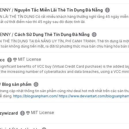
i Thẻ Tín Dụng Đà Nẵng project
BENNY /
Nguyên Tắc Miễn Lãi Thẻ Tín Dụng Đà Nẵng
ÃI THẺ TÍN DỤNG Có rất nhiều khách hàng thường nghĩ rằng 45 ngày miễn lãi 
bất cứ thời điểm nào thì 45 ngày sau đó được tính lãi.
Tín Dụng Đà Nẵng project
BENNY /
Cách Sử Dụng Thẻ Tín Dụng Đà Nẵng
 THẺ TÍN DỤNG TẠI ĐÀ NẴNG UY TÍN, PHÍ CẠNH TRANH. Thẻ tín dụng là một lo
 toán không dùng tiền mặt, ra đời từ phương thức mua bán chịu hàng hóa bán lẻ 
MIT License
vcc
gnificant benefits of VCC buy (Virtual Credit Card purchase) is the added laye
h the increasing number of cyberattacks and data breaches, using a VCC mini
ect
/
Blog sản phẩm
trang cập nhật thông tin sản phẩm cũng như deal hot mới nhất trên các sàn th
dễ dàng.
https://blogsanpham.com/
https://www.deviantart.com/blogsanpha
MIT License
azywizard