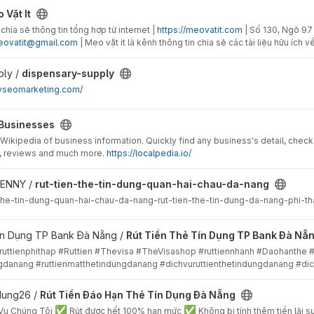
 Vặt It
chia sẻ thông tin tổng hợp từ internet |
https://meovatit.com
| Số 130, Ngõ 97 
ovatit@gmail.com
| Mẹo vặt it là kênh thông tin chia sẻ các tài liệu hữu ích
roject
ply /
dispensary-supply
ryseomarketing.com/
Businesses
Wikipedia of business information. Quickly find any business's detail, check 
, reviews and much more.
https://localpedia.io/
ng-quan-hai-chau-da-nang project
BENNY /
rut-tien-the-tin-dung-quan-hai-chau-da-nang
-the-tin-dung-quan-hai-chau-da-nang-rut-tien-the-tin-dung-da-nang-phi-t
ụng TP Bank Đà Nẵng project
ín Dụng TP Bank Đà Nẵng /
Rút Tiền Thẻ Tín Dụng TP Bank Đà Nẵ
#ruttienphithap #Ruttien #Thevisa #TheVisashop #ruttiennhanh #Daohanthe 
ngdanang #ruttienmatthetindungdanang #dichvuruttienthetindungdanang #dic
hẻ Tín Dụng Đà Nẵng project
ndung26 /
Rút Tiền Đáo Hạn Thẻ Tín Dụng Đà Nẵng
✅
✅
 Vụ Chúng Tôi
Rút được hết 100% hạn mức
Không bị tính thêm tiền lãi s