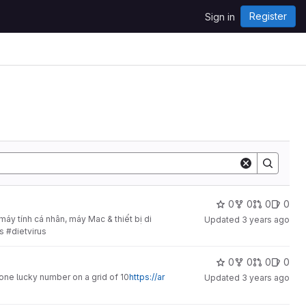
Register
Sign in
0
0
0
0
y tính cá nhân, máy Mac & thiết bị di
Updated
3 years ago
s #dietvirus
0
0
0
0
 one lucky number on a grid of 10
https://ar
Updated
3 years ago