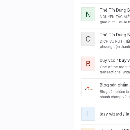
View Nguyên Tắc Miễn Lã
Thẻ Tín Dụng 
N
NGUYÊN TẮC MIỄN L
giao dịch – dù là 
View Cách Sử Dụng Thẻ 
Thẻ Tín Dụng 
C
DỊCH VỤ RÚT TIỀN
phương tiện thanh
View buy vcc project
buy vcc /
buy 
B
One of the most si
transactions. Wit
View Blog sản phẩm proj
Blog sản phẩm 
Blog sản phẩm là 
nhanh chóng và 
View lazywizard project
L
lazy wizard /
l