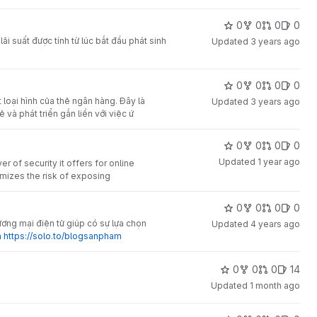
0
0
0
0
suất được tính từ lúc bắt đầu phát sinh
Updated
3 years ago
0
0
0
0
ại hình của thẻ ngân hàng. Đây là
Updated
3 years ago
và phát triển gắn liền với việc ứ
0
0
0
0
Updated
1 year ago
r of security it offers for online
mizes the risk of exposing
0
0
0
0
ương mại điện tử giúp có sự lựa chọn
Updated
4 years ago
m
https://solo.to/blogsanpham
0
0
0
14
Updated
1 month ago